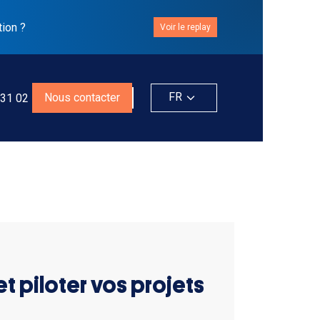
tion ?
Voir le replay
FR
Nous contacter
 31 02
t piloter vos projets