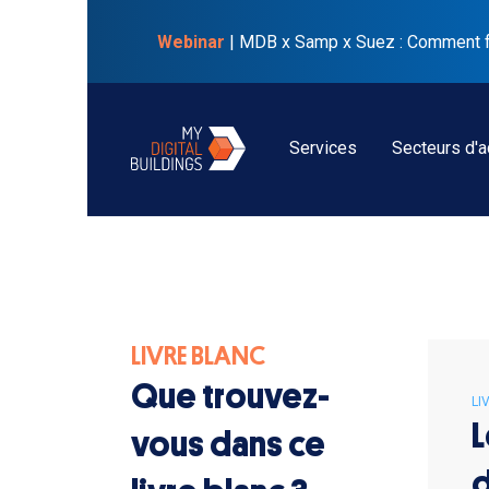
Webinar
| MDB x Samp x Suez : Comment faci
Services
Secteurs d'ac
LIVRE BLANC
Que trouvez-
LI
L
vous dans ce
d