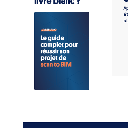
livre blanc ?
Ap
ét
s