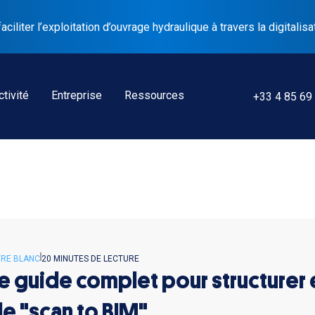
liter l’exploitation d’ouvrage hydraulique à travers la digitalisa
tivité
Entreprise
Ressources
+33 4 85 69
VRE BLANC
20 MINUTES DE LECTURE
e guide complet pour structurer e
e "scan to BIM"