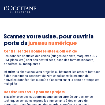
Scannez votre usine, pour ouvrir la
porte du
jumeau numérique
Centraliser des données sites à jour est clé
Les données spatiales des usines (nuages de points, maquettes 3D /
BIM, plans, etc.) sont peu centralisées, dans des formats inadapté,
obsolètes, ou manquantes.
Résultat
: à chaque nouveau projet lié au bâtiment, les acteurs font face
à des incertitudes, repartent de zéro et sollicitent la création de
nouvelles données : les surcoûts s'accumulent et la perte de temps est
multipliée.
Des risques accrus pour vos projets
Travailler avec des supports incomplets ou erronés sur des zones
techniques sensibles expose les intervenants à des erreurs de
diagnostic, d’aménagement, des retards, surcoûts et accidents