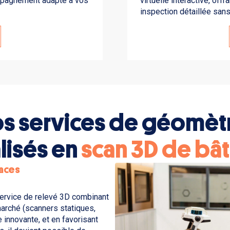
mpagnement adapté à vos
virtuelle interactive, off
inspection détaillée san
s services de géomèt
lisés en
scan 3D de bâ
caces
service de relevé 3D combinant
marché (scanners statiques,
 innovante, et en favorisant