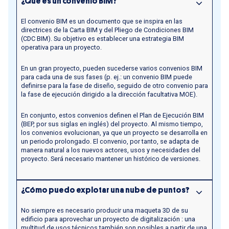
¿Qué es un convenio BIM?
El convenio BIM es un documento que se inspira en las
directrices de la Carta BIM y del Pliego de Condiciones BIM
(CDC BIM). Su objetivo es establecer una estrategia BIM
operativa para un proyecto.
En un gran proyecto, pueden sucederse varios convenios BIM
para cada una de sus fases (p. ej.: un convenio BIM puede
definirse para la fase de diseño, seguido de otro convenio para
la fase de ejecución dirigido a la dirección facultativa MOE).
En conjunto, estos convenios definen el Plan de Ejecución BIM
(BEP, por sus siglas en inglés) del proyecto. Al mismo tiempo,
los convenios evolucionan, ya que un proyecto se desarrolla en
un periodo prolongado. El convenio, por tanto, se adapta de
manera natural a los nuevos actores, usos y necesidades del
proyecto. Será necesario mantener un histórico de versiones.
¿Cómo puedo explotar una nube de puntos?
No siempre es necesario producir una maqueta 3D de su
edificio para aprovechar un proyecto de digitalización : una
multitud de usos técnicos también son posibles a partir de una