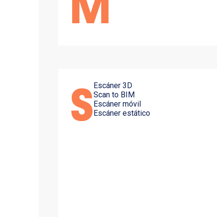
M
Escáner 3D
S
Scan to BIM
Escáner móvil
Escáner estático