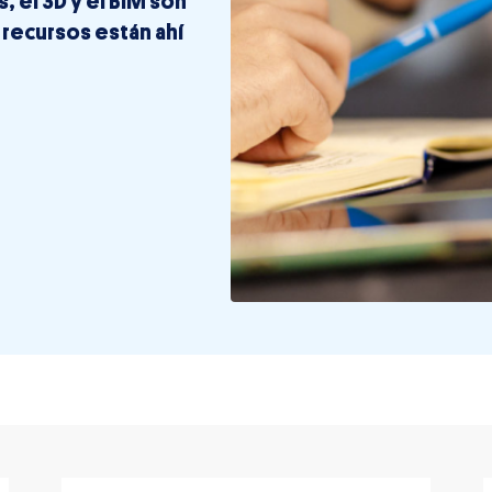
s, el 3D y el BIM son
 recursos están ahí