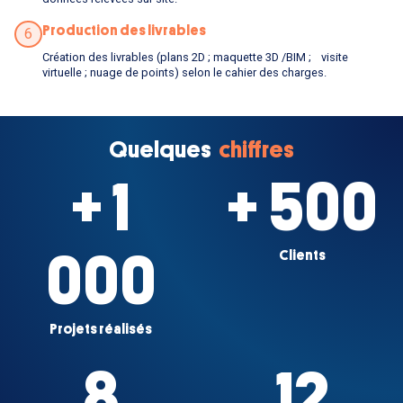
Production des livrables
6
Création des livrables (plans 2D ; maquette 3D /BIM ; visite
virtuelle ; nuage de points) selon le cahier des charges.
Quelques
chiffres
+ 1
+ 500
000
Clients
Projets réalisés
8
12