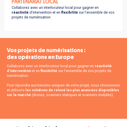
PARTENARIAT LOCAL
Collaborez avec un interlocuteur local pour gagner en
réactivité
d’intervention et en
flexibilité
sur l’ensemble de vos
projets de numérisation.
Vos projets de numérisations :
des opérations en Europe
Collaborez avec un interlocuteur local pour gagner en
réactivité
d'intervention
et en
flexibilité
sur l'ensemble de vos projets de
numérisation.
Pour répondre aux besoins uniques de votre projet, nous choisissons
et utilisons
les solutions de relevé les plus avancées disponibles
sur le marché
(drones, scanners statiques et scanners mobiles).
Découvrir toutes nos agences