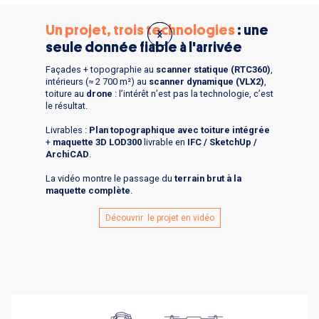
Un projet, trois technologies
: une
seule donnée fiable à l'arrivée
Façades + topographie au
scanner statique (RTC360)
,
intérieurs (≈ 2 700 m²) au
scanner dynamique (VLX2)
,
toiture au
drone
: l’intérêt n’est pas la technologie, c’est
le résultat.
Livrables :
Plan topographique avec toiture intégrée
+
maquette 3D LOD300
livrable en
IFC / SketchUp /
ArchiCAD
.
La vidéo montre le passage du
terrain brut à la
maquette complète
.
Découvrir le projet en vidéo