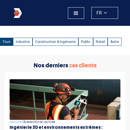
FR
Tous
Industrie
Construction & Ingénierie
Public
Retail
Autre
Nos derniers
cas clients
INDUSTRIE
5 MINUTES DE LECTURE
Ingénierie 3D et environnements extrêmes :