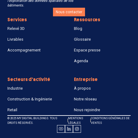
l’exploitation des données spatiales de vos
bâtiments.
Nous contacter
Services
Ressources
Relevé 3D
Blog
Livrables
Glossaire
Accompagnement
Espace presse
Agenda
Secteurs d'activité
Entreprise
Industrie
À propos
Construction & Ingénierie
Notre réseau
Retail
Nous rejoindre
© 2025 MY DIGITAL BUILDINGS. TOUS
MENTIONS
CONDITIONS GÉNÉRALES DE
DROITS RÉSERVÉS.
LÉGALES
VENTES